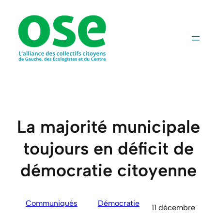
Aller
au
contenu
La majorité municipale
toujours en déficit de
démocratie citoyenne
Communiqués
Démocratie
11 décembre