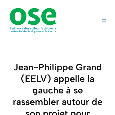
Aller
au
contenu
Jean-Philippe Grand
(EELV) appelle la
gauche à se
rassembler autour de
son projet pour