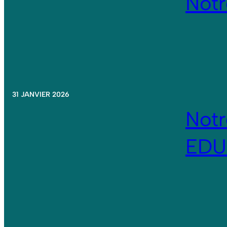
Not
31 JANVIER 2026
Not
EDU